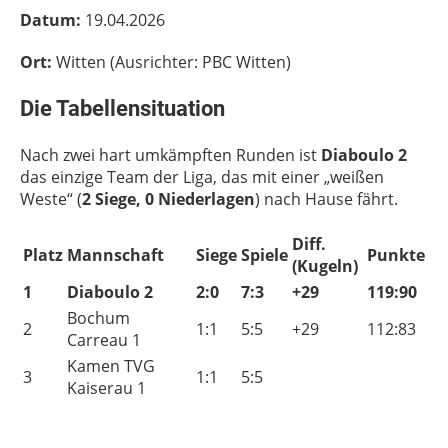
Datum:
19.04.2026
Ort:
Witten (Ausrichter: PBC Witten)
Die Tabellensituation
Nach zwei hart umkämpften Runden ist
Diaboulo 2
das einzige Team der Liga, das mit einer „weißen
Weste“ (
2 Siege, 0 Niederlagen
) nach Hause fährt.
Diff.
Platz
Mannschaft
Siege
Spiele
Punkte
(Kugeln)
1
Diaboulo 2
2:0
7:3
+29
119:90
Bochum
2
1:1
5:5
+29
112:83
Carreau 1
Kamen TVG
3
1:1
5:5
Kaiserau 1