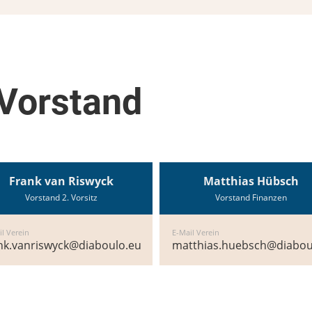
Vorstand
Frank van Riswyck
Matthias Hübsch
Vorstand 2. Vorsitz
Vorstand Finanzen
il Verein
E-Mail Verein
nk.vanriswyck@diaboulo.eu
matthias.huebsch@diabou