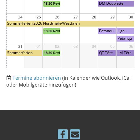
er
DM Doublette
18:30
Reviera 2026
Feiertag)
24
25
26
27
28
29
30
Sommerferien 2026 Nordrhein-Westfalen
Petanqu
Liga-
18:30
Reviera 2026
e BuLi
NRW-
Petanqu
Spieltag5
Spieltag3
e BuLi
31
01
02
03
04
05
06
Spieltag6
Sommerferien
QT Tête
LM Tête
18:30
Reviera 2026
2026 Nordrhein-
Westfalen
Termine abonnieren
(in Kalender wie Outlook, iCal
oder Mobilgeräte hinzufügen)